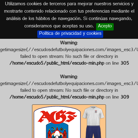
Utilizamos cookies de terceros para mejorar nuestros servicios y
DINAMARCA
mostrarte contenido relacionado con tus preferencias mediante el
análisis de los hábitos de navegación. Si continúas navegando,
Escudo de AARHUS GF
consideramos que aceptas su uso.
Acepto
Política de privacidad y cookies
Warning
:
getimagesize(//escudosdefutbolyequipaciones.com/images
failed to open stream: No such file or directory in
/home/escudo5/public_html/escudo-min.php
on line
305
Warning
:
getimagesize(//escudosdefutbolyequipaciones.com/images_
failed to open stream: No such file or directory in
/home/escudo5/public_html/escudo-min.php
on line
309