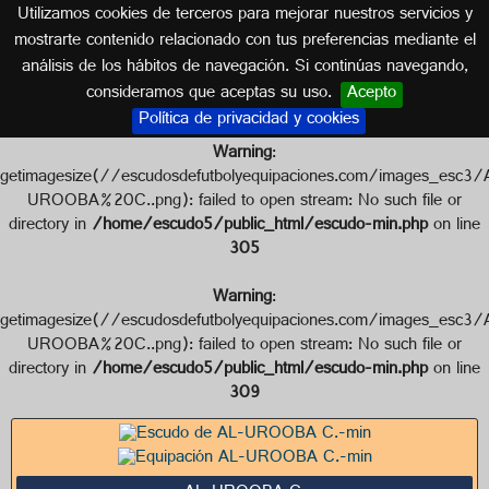
Utilizamos cookies de terceros para mejorar nuestros servicios y
EMIRATOS ÁRABES UNIDOS
mostrarte contenido relacionado con tus preferencias mediante el
análisis de los hábitos de navegación. Si continúas navegando,
Escudo de AL-UROOBA C.
consideramos que aceptas su uso.
Acepto
Política de privacidad y cookies
Warning
:
getimagesize(//escudosdefutbolyequipaciones.com/image
UROOBA%20C..png): failed to open stream: No such file or
directory in
/home/escudo5/public_html/escudo-min.php
on line
305
Warning
:
getimagesize(//escudosdefutbolyequipaciones.com/image
UROOBA%20C..png): failed to open stream: No such file or
directory in
/home/escudo5/public_html/escudo-min.php
on line
309