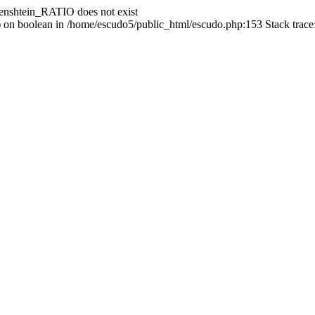
enshtein_RATIO does not exist
() on boolean in /home/escudo5/public_html/escudo.php:153 Stack trac