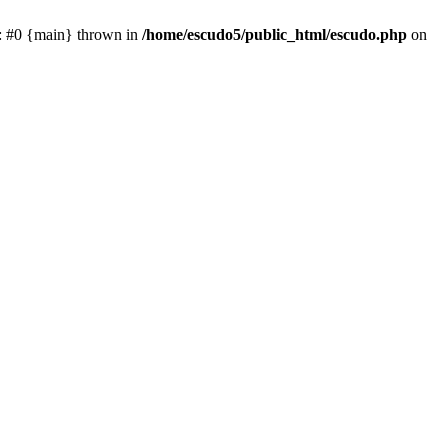
e: #0 {main} thrown in
/home/escudo5/public_html/escudo.php
on