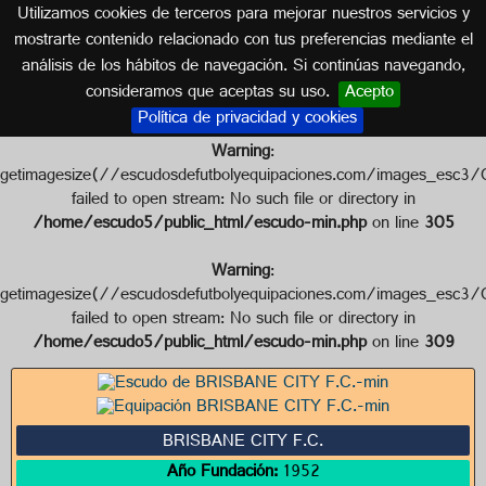
Utilizamos cookies de terceros para mejorar nuestros servicios y
AUSTRALIA
mostrarte contenido relacionado con tus preferencias mediante el
análisis de los hábitos de navegación. Si continúas navegando,
Escudo de BRISBANE CITY F.C.
consideramos que aceptas su uso.
Acepto
Política de privacidad y cookies
Warning
:
getimagesize(//escudosdefutbolyequipaciones.com/images_
failed to open stream: No such file or directory in
/home/escudo5/public_html/escudo-min.php
on line
305
Warning
:
getimagesize(//escudosdefutbolyequipaciones.com/images_
failed to open stream: No such file or directory in
/home/escudo5/public_html/escudo-min.php
on line
309
BRISBANE CITY F.C.
Año Fundación:
1952