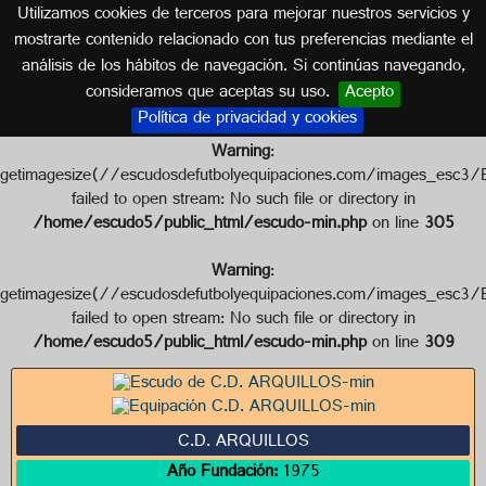
Utilizamos cookies de terceros para mejorar nuestros servicios y
JAÉN (ANDALUCÍA)
mostrarte contenido relacionado con tus preferencias mediante el
análisis de los hábitos de navegación. Si continúas navegando,
Escudo de C.D. ARQUILLOS
consideramos que aceptas su uso.
Acepto
Política de privacidad y cookies
Warning
:
getimagesize(//escudosdefutbolyequipaciones.com/image
failed to open stream: No such file or directory in
/home/escudo5/public_html/escudo-min.php
on line
305
Warning
:
getimagesize(//escudosdefutbolyequipaciones.com/images
failed to open stream: No such file or directory in
/home/escudo5/public_html/escudo-min.php
on line
309
C.D. ARQUILLOS
Año Fundación:
1975