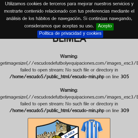
Utilizamos cookies de terceros para mejorar nuestros servicios y
ASTURIAS
mostrarte contenido relacionado con tus preferencias mediante el
análisis de los hábitos de navegación. Si continúas navegando,
Escudo de C.D. ASTURIAS
consideramos que aceptas su uso.
Acepto
Política de privacidad y cookies
BLIMEA
Warning
:
getimagesize(//escudosdefutbolyequipaciones.com/images
failed to open stream: No such file or directory in
/home/escudo5/public_html/escudo-min.php
on line
305
Warning
:
getimagesize(//escudosdefutbolyequipaciones.com/images_
failed to open stream: No such file or directory in
/home/escudo5/public_html/escudo-min.php
on line
309