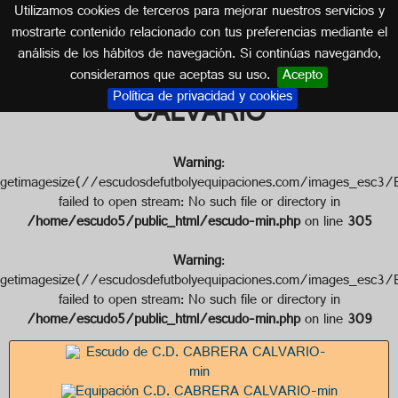
Utilizamos cookies de terceros para mejorar nuestros servicios y
ISLAS CANARIAS
mostrarte contenido relacionado con tus preferencias mediante el
análisis de los hábitos de navegación. Si continúas navegando,
Escudo de C.D. CABRERA
consideramos que aceptas su uso.
Acepto
Política de privacidad y cookies
CALVARIO
Warning
:
getimagesize(//escudosdefutbolyequipaciones.com/image
failed to open stream: No such file or directory in
/home/escudo5/public_html/escudo-min.php
on line
305
Warning
:
getimagesize(//escudosdefutbolyequipaciones.com/images
failed to open stream: No such file or directory in
/home/escudo5/public_html/escudo-min.php
on line
309