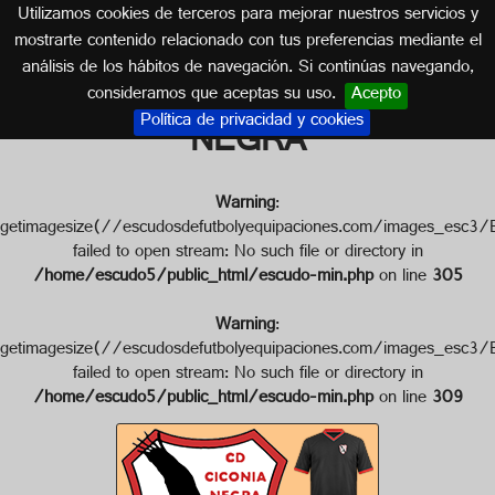
Utilizamos cookies de terceros para mejorar nuestros servicios y
EXTREMADURA
mostrarte contenido relacionado con tus preferencias mediante el
análisis de los hábitos de navegación. Si continúas navegando,
Escudo de C.D. CICONIA
consideramos que aceptas su uso.
Acepto
Política de privacidad y cookies
NEGRA
Warning
:
getimagesize(//escudosdefutbolyequipaciones.com/image
failed to open stream: No such file or directory in
/home/escudo5/public_html/escudo-min.php
on line
305
Warning
:
getimagesize(//escudosdefutbolyequipaciones.com/images
failed to open stream: No such file or directory in
/home/escudo5/public_html/escudo-min.php
on line
309