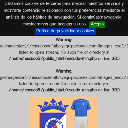
Utilizamos cookies de terceros para mejorar nuestros servicios y
ISLAS CANARIAS
mostrarte contenido relacionado con tus preferencias mediante el
análisis de los hábitos de navegación. Si continúas navegando,
Escudo de C.D. DORAMAS
consideramos que aceptas su uso.
Acepto
Política de privacidad y cookies
Warning
:
getimagesize(//escudosdefutbolyequipaciones.com/images
failed to open stream: No such file or directory in
/home/escudo5/public_html/escudo-min.php
on line
305
Warning
:
getimagesize(//escudosdefutbolyequipaciones.com/images
failed to open stream: No such file or directory in
/home/escudo5/public_html/escudo-min.php
on line
309