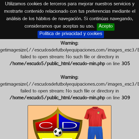
Utilizamos cookies de terceros para mejorar nuestros servicios y
CÁDIZ (ANDALUCÍA)
mostrarte contenido relacionado con tus preferencias mediante el
análisis de los hábitos de navegación. Si continúas navegando,
Escudo de C.D. GUADIARO
consideramos que aceptas su uso.
Acepto
Política de privacidad y cookies
Warning
:
getimagesize(//escudosdefutbolyequipaciones.com/image
failed to open stream: No such file or directory in
/home/escudo5/public_html/escudo-min.php
on line
305
Warning
:
getimagesize(//escudosdefutbolyequipaciones.com/images
failed to open stream: No such file or directory in
/home/escudo5/public_html/escudo-min.php
on line
309