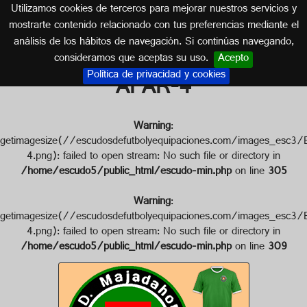
Utilizamos cookies de terceros para mejorar nuestros servicios y
MADRID
mostrarte contenido relacionado con tus preferencias mediante el
análisis de los hábitos de navegación. Si continúas navegando,
Escudo de C.D. MAJADAHONDA
consideramos que aceptas su uso.
Acepto
Política de privacidad y cookies
AFAR-4
Warning
:
getimagesize(//escudosdefutbolyequipaciones.com/image
4.png): failed to open stream: No such file or directory in
/home/escudo5/public_html/escudo-min.php
on line
305
Warning
:
getimagesize(//escudosdefutbolyequipaciones.com/image
4.png): failed to open stream: No such file or directory in
/home/escudo5/public_html/escudo-min.php
on line
309