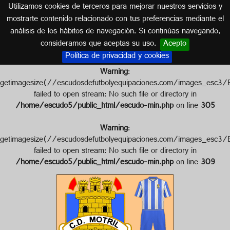
Utilizamos cookies de terceros para mejorar nuestros servicios y
GRANADA (ANDALUCÍA)
mostrarte contenido relacionado con tus preferencias mediante el
análisis de los hábitos de navegación. Si continúas navegando,
Escudo de C.D. MOTRIL
consideramos que aceptas su uso.
Acepto
Política de privacidad y cookies
Warning
:
getimagesize(//escudosdefutbolyequipaciones.com/image
failed to open stream: No such file or directory in
/home/escudo5/public_html/escudo-min.php
on line
305
Warning
:
getimagesize(//escudosdefutbolyequipaciones.com/images
failed to open stream: No such file or directory in
/home/escudo5/public_html/escudo-min.php
on line
309