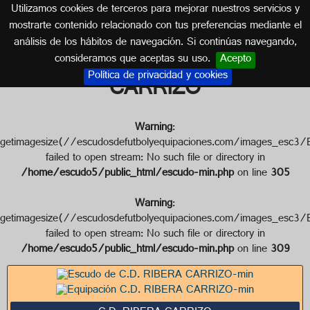
Utilizamos cookies de terceros para mejorar nuestros servicios y
CASTILLA Y LEÓN
mostrarte contenido relacionado con tus preferencias mediante el
análisis de los hábitos de navegación. Si continúas navegando,
Escudo de C.D. RIBERA
consideramos que aceptas su uso.
Acepto
Política de privacidad y cookies
CARRIZO
Warning
:
getimagesize(//escudosdefutbolyequipaciones.com/image
failed to open stream: No such file or directory in
/home/escudo5/public_html/escudo-min.php
on line
305
Warning
:
getimagesize(//escudosdefutbolyequipaciones.com/image
failed to open stream: No such file or directory in
/home/escudo5/public_html/escudo-min.php
on line
309