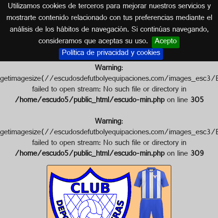
Utilizamos cookies de terceros para mejorar nuestros servicios y
SEVILLA (ANDALUCÍA)
mostrarte contenido relacionado con tus preferencias mediante el
análisis de los hábitos de navegación. Si continúas navegando,
Escudo de C.D. SALTERAS
consideramos que aceptas su uso.
Acepto
Política de privacidad y cookies
Warning
:
getimagesize(//escudosdefutbolyequipaciones.com/images
failed to open stream: No such file or directory in
/home/escudo5/public_html/escudo-min.php
on line
305
Warning
:
getimagesize(//escudosdefutbolyequipaciones.com/images
failed to open stream: No such file or directory in
/home/escudo5/public_html/escudo-min.php
on line
309