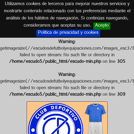
Utilizamos cookies de terceros para mejorar nuestros servicios y
EXTREMADURA
mostrarte contenido relacionado con tus preferencias mediante el
análisis de los hábitos de navegación. Si continúas navegando,
Escudo de C.D. ZAFRA
consideramos que aceptas su uso.
Acepto
Política de privacidad y cookies
Warning
:
getimagesize(//escudosdefutbolyequipaciones.com/images
failed to open stream: No such file or directory in
/home/escudo5/public_html/escudo-min.php
on line
305
Warning
:
getimagesize(//escudosdefutbolyequipaciones.com/images_
failed to open stream: No such file or directory in
/home/escudo5/public_html/escudo-min.php
on line
309