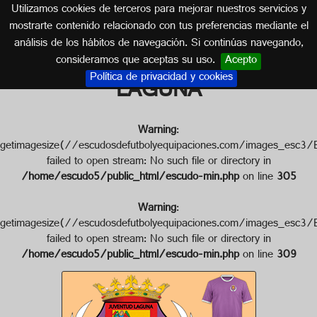
Utilizamos cookies de terceros para mejorar nuestros servicios y
ISLAS CANARIAS
mostrarte contenido relacionado con tus preferencias mediante el
análisis de los hábitos de navegación. Si continúas navegando,
Escudo de C.F. JUVENTUD
consideramos que aceptas su uso.
Acepto
Política de privacidad y cookies
LAGUNA
Warning
:
getimagesize(//escudosdefutbolyequipaciones.com/image
failed to open stream: No such file or directory in
/home/escudo5/public_html/escudo-min.php
on line
305
Warning
:
getimagesize(//escudosdefutbolyequipaciones.com/images
failed to open stream: No such file or directory in
/home/escudo5/public_html/escudo-min.php
on line
309