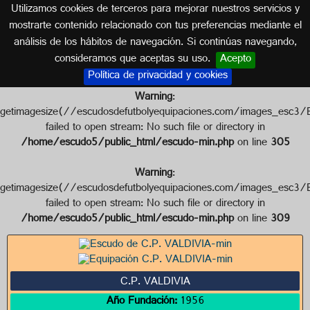
Utilizamos cookies de terceros para mejorar nuestros servicios y
EXTREMADURA
mostrarte contenido relacionado con tus preferencias mediante el
análisis de los hábitos de navegación. Si continúas navegando,
Escudo de C.P. VALDIVIA
consideramos que aceptas su uso.
Acepto
Política de privacidad y cookies
Warning
:
getimagesize(//escudosdefutbolyequipaciones.com/images_
failed to open stream: No such file or directory in
/home/escudo5/public_html/escudo-min.php
on line
305
Warning
:
getimagesize(//escudosdefutbolyequipaciones.com/images_
failed to open stream: No such file or directory in
/home/escudo5/public_html/escudo-min.php
on line
309
C.P. VALDIVIA
Año Fundación:
1956