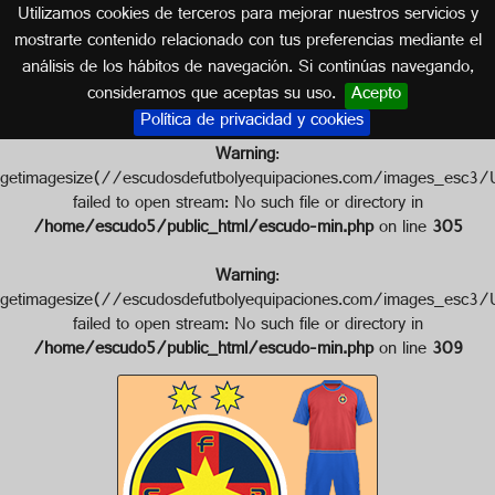
Utilizamos cookies de terceros para mejorar nuestros servicios y
RUMANÍA
mostrarte contenido relacionado con tus preferencias mediante el
análisis de los hábitos de navegación. Si continúas navegando,
Escudo de F.C. FCSB
consideramos que aceptas su uso.
Acepto
Política de privacidad y cookies
Warning
:
getimagesize(//escudosdefutbolyequipaciones.com/images
failed to open stream: No such file or directory in
/home/escudo5/public_html/escudo-min.php
on line
305
Warning
:
getimagesize(//escudosdefutbolyequipaciones.com/images_
failed to open stream: No such file or directory in
/home/escudo5/public_html/escudo-min.php
on line
309