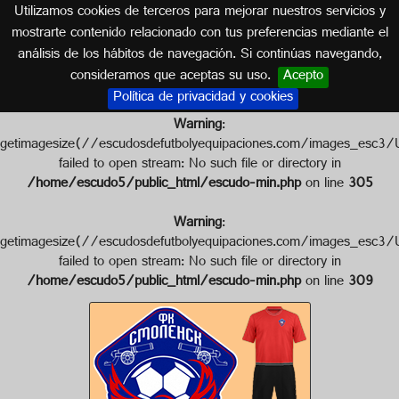
Utilizamos cookies de terceros para mejorar nuestros servicios y
RUSIA
mostrarte contenido relacionado con tus preferencias mediante el
análisis de los hábitos de navegación. Si continúas navegando,
Escudo de FC SMOLENSK
consideramos que aceptas su uso.
Acepto
Política de privacidad y cookies
Warning
:
getimagesize(//escudosdefutbolyequipaciones.com/images_
failed to open stream: No such file or directory in
/home/escudo5/public_html/escudo-min.php
on line
305
Warning
:
getimagesize(//escudosdefutbolyequipaciones.com/images_
failed to open stream: No such file or directory in
/home/escudo5/public_html/escudo-min.php
on line
309