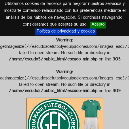
Utilizamos cookies de terceros para mejorar nuestros servicios y
BRASIL
mostrarte contenido relacionado con tus preferencias mediante el
análisis de los hábitos de navegación. Si continúas navegando,
Escudo de GUARANI F.C.
consideramos que aceptas su uso.
Acepto
Política de privacidad y cookies
Warning
:
getimagesize(//escudosdefutbolyequipaciones.com/images_
failed to open stream: No such file or directory in
/home/escudo5/public_html/escudo-min.php
on line
305
Warning
:
getimagesize(//escudosdefutbolyequipaciones.com/images_e
failed to open stream: No such file or directory in
/home/escudo5/public_html/escudo-min.php
on line
309