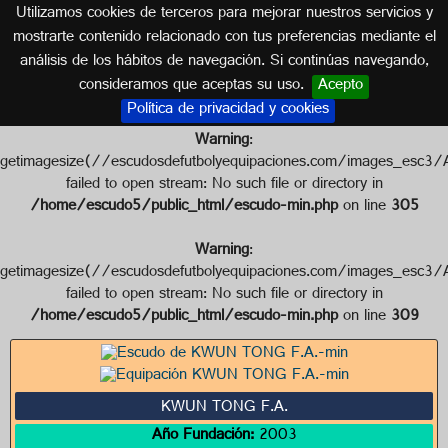
Utilizamos cookies de terceros para mejorar nuestros servicios y
HONG KONG
mostrarte contenido relacionado con tus preferencias mediante el
análisis de los hábitos de navegación. Si continúas navegando,
Escudo de KWUN TONG F.A.
consideramos que aceptas su uso.
Acepto
Política de privacidad y cookies
Warning
:
getimagesize(//escudosdefutbolyequipaciones.com/image
failed to open stream: No such file or directory in
/home/escudo5/public_html/escudo-min.php
on line
305
Warning
:
getimagesize(//escudosdefutbolyequipaciones.com/image
failed to open stream: No such file or directory in
/home/escudo5/public_html/escudo-min.php
on line
309
KWUN TONG F.A.
Año Fundación:
2003