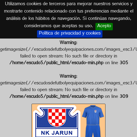
Utilizamos cookies de terceros para mejorar nuestros servicios y
CROACIA
mostrarte contenido relacionado con tus preferencias mediante el
análisis de los hábitos de navegación. Si continúas navegando,
Escudo de NK JARUN
consideramos que aceptas su uso.
Acepto
Política de privacidad y cookies
Warning
:
getimagesize(//escudosdefutbolyequipaciones.com/images_
failed to open stream: No such file or directory in
/home/escudo5/public_html/escudo-min.php
on line
305
Warning
:
getimagesize(//escudosdefutbolyequipaciones.com/images_
failed to open stream: No such file or directory in
/home/escudo5/public_html/escudo-min.php
on line
309