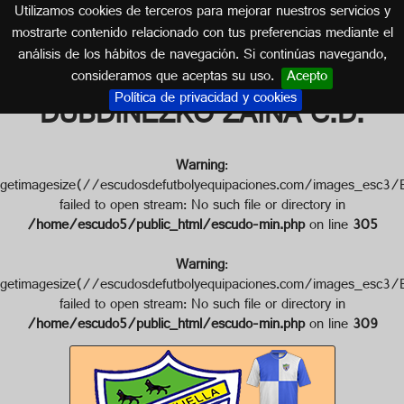
Utilizamos cookies de terceros para mejorar nuestros servicios y
PAÍS VASCO
mostrarte contenido relacionado con tus preferencias mediante el
análisis de los hábitos de navegación. Si continúas navegando,
Escudo de OTXARTABA
consideramos que aceptas su uso.
Acepto
Política de privacidad y cookies
DUBDINEZKO ZAINA C.D.
Warning
:
getimagesize(//escudosdefutbolyequipaciones.com/imag
failed to open stream: No such file or directory in
/home/escudo5/public_html/escudo-min.php
on line
305
Warning
:
getimagesize(//escudosdefutbolyequipaciones.com/imag
failed to open stream: No such file or directory in
/home/escudo5/public_html/escudo-min.php
on line
309