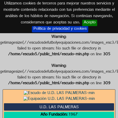
Utilizamos cookies de terceros para mejorar nuestros servicios y
CÓRDOBA (ANDALUCÍA)
mostrarte contenido relacionado con tus preferencias mediante el
análisis de los hábitos de navegación. Si continúas navegando,
Escudo de U.D. LAS PALMERAS
consideramos que aceptas su uso.
Acepto
Política de privacidad y cookies
Warning
:
getimagesize(//escudosdefutbolyequipaciones.com/imag
failed to open stream: No such file or directory in
/home/escudo5/public_html/escudo-min.php
on line
305
Warning
:
getimagesize(//escudosdefutbolyequipaciones.com/image
failed to open stream: No such file or directory in
/home/escudo5/public_html/escudo-min.php
on line
309
U.D. LAS PALMERAS
Año Fundación:
1967