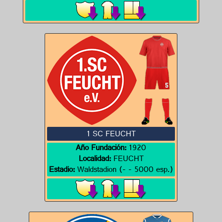
1 SC FEUCHT
Año Fundación:
1920
Localidad:
FEUCHT
Estadio:
Waldstadion (- - 5000 esp.)