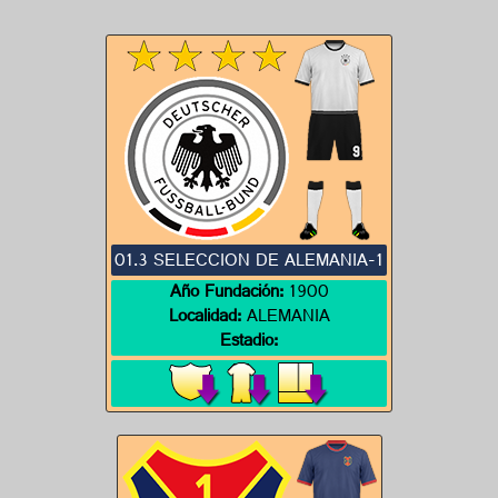
01.3 SELECCION DE ALEMANIA-1
Año Fundación:
1900
Localidad:
ALEMANIA
Estadio: