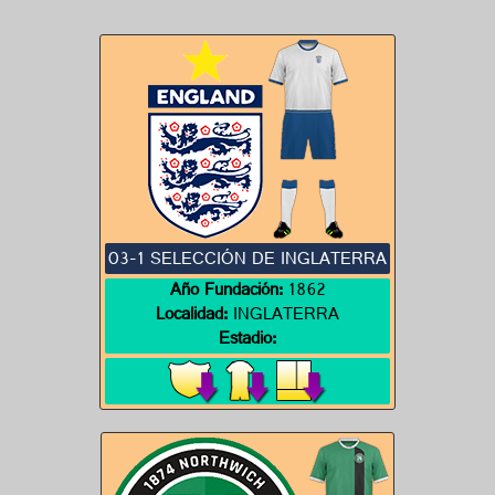
03-1 SELECCIÓN DE INGLATERRA
Año Fundación:
1862
Localidad:
INGLATERRA
Estadio: