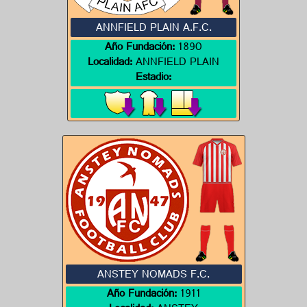
ANNFIELD PLAIN A.F.C.
Año Fundación:
1890
Localidad:
ANNFIELD PLAIN
Estadio:
ANSTEY NOMADS F.C.
Año Fundación:
1911