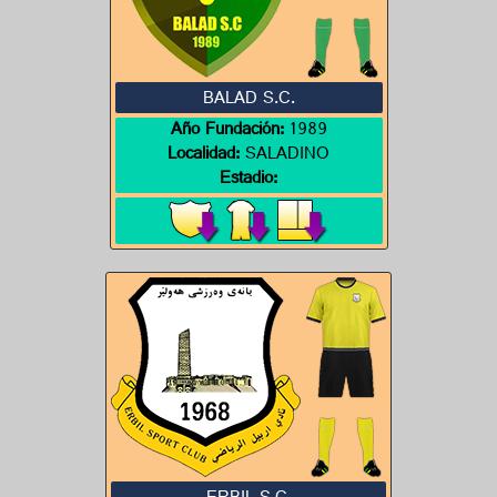
BALAD S.C.
Año Fundación:
1989
Localidad:
SALADINO
Estadio: