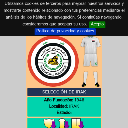
Utilizamos cookies de terceros para mejorar nuestros servicios y
IRAK
mostrarte contenido relacionado con tus preferencias mediante el
análisis de los hábitos de navegación. Si continúas navegando,
Escudos de IRAK
consideramos que aceptas su uso.
Acepto
Política de privacidad y cookies
SELECCIÓN DE IRAK
Año Fundación:
1948
Localidad:
IRAK
Estadio: