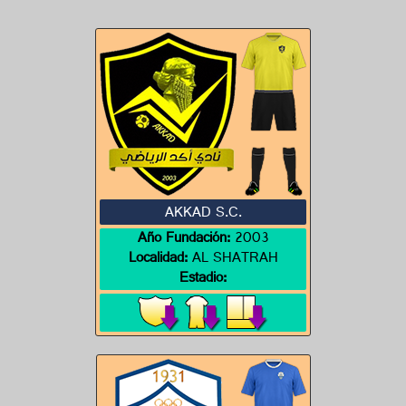
AKKAD S.C.
Año Fundación:
2003
Localidad:
AL SHATRAH
Estadio: