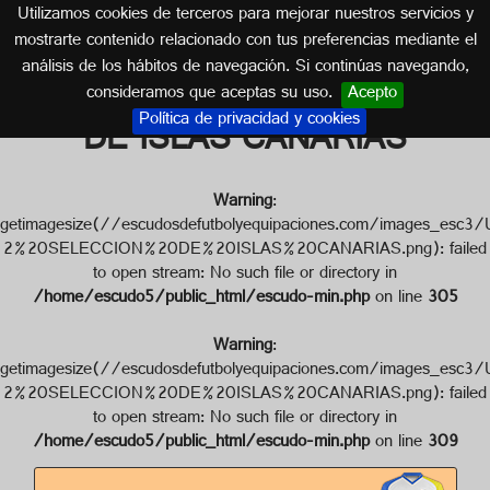
Utilizamos cookies de terceros para mejorar nuestros servicios y
ESPAÑA
mostrarte contenido relacionado con tus preferencias mediante el
análisis de los hábitos de navegación. Si continúas navegando,
Escudo de 03-2 SELECCION
consideramos que aceptas su uso.
Acepto
Política de privacidad y cookies
DE ISLAS CANARIAS
Warning
:
getimagesize(//escudosdefutbolyequipaciones.com/images_
2%20SELECCION%20DE%20ISLAS%20CANARIAS.png): failed
to open stream: No such file or directory in
/home/escudo5/public_html/escudo-min.php
on line
305
Warning
:
getimagesize(//escudosdefutbolyequipaciones.com/images_e
2%20SELECCION%20DE%20ISLAS%20CANARIAS.png): failed
to open stream: No such file or directory in
/home/escudo5/public_html/escudo-min.php
on line
309