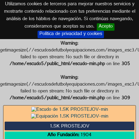
Utilizamos cookies de terceros para mejorar nuestros servicios y
REPÚBLICA CHECA
mostrarte contenido relacionado con tus preferencias mediante el
análisis de los hábitos de navegación. Si continúas navegando,
Escudo de 1.SK PROSTEJOV
consideramos que aceptas su uso.
Acepto
Política de privacidad y cookies
Warning
:
getimagesize(//escudosdefutbolyequipaciones.com/image
failed to open stream: No such file or directory in
/home/escudo5/public_html/escudo-min.php
on line
305
Warning
:
getimagesize(//escudosdefutbolyequipaciones.com/images
failed to open stream: No such file or directory in
/home/escudo5/public_html/escudo-min.php
on line
309
1.SK PROSTEJOV
Año Fundación:
1904