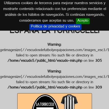
Utilizamos cookies de terceros para mejorar nuestros servicios y
ARAGÓN
mostrarte contenido relacionado con tus preferencias mediante el
análisis de los hábitos de navegación. Si continúas navegando,
Escudo de A. JUVENTUS
consideramos que aceptas su uso.
Acepto
Política de privacidad y cookies
ESPAÑA LA TORRICCELLI
Warning
:
getimagesize(//escudosdefutbolyequipaciones.com/imag
failed to open stream: No such file or directory in
/home/escudo5/public_html/escudo-min.php
on line
305
Warning
:
getimagesize(//escudosdefutbolyequipaciones.com/imag
failed to open stream: No such file or directory in
/home/escudo5/public_html/escudo-min.php
on line
309