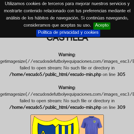
Utilizamos cookies de terceros para mejorar nuestros servicios y
MADRID
mostrarte contenido relacionado con tus preferencias mediante el
análisis de los hábitos de navegación. Si continúas navegando,
Escudo de A.D. BUENAVISTA
consideramos que aceptas su uso.
Acepto
Política de privacidad y cookies
CASTILLA
Warning
:
getimagesize(//escudosdefutbolyequipaciones.com/images
failed to open stream: No such file or directory in
/home/escudo5/public_html/escudo-min.php
on line
305
Warning
:
getimagesize(//escudosdefutbolyequipaciones.com/images
failed to open stream: No such file or directory in
/home/escudo5/public_html/escudo-min.php
on line
309