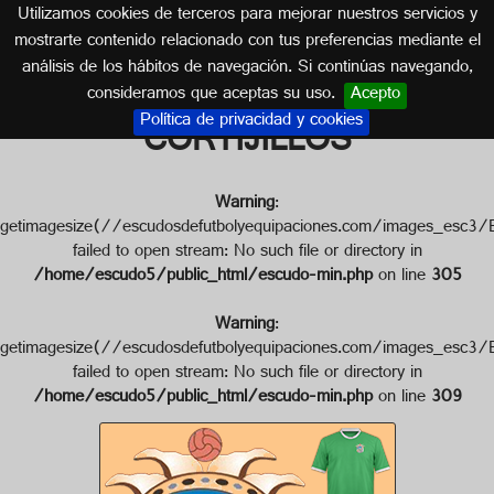
Utilizamos cookies de terceros para mejorar nuestros servicios y
CÁDIZ (ANDALUCÍA)
mostrarte contenido relacionado con tus preferencias mediante el
análisis de los hábitos de navegación. Si continúas navegando,
Escudo de A.D. LOS
consideramos que aceptas su uso.
Acepto
Política de privacidad y cookies
CORTIJILLOS
Warning
:
getimagesize(//escudosdefutbolyequipaciones.com/image
failed to open stream: No such file or directory in
/home/escudo5/public_html/escudo-min.php
on line
305
Warning
:
getimagesize(//escudosdefutbolyequipaciones.com/images
failed to open stream: No such file or directory in
/home/escudo5/public_html/escudo-min.php
on line
309