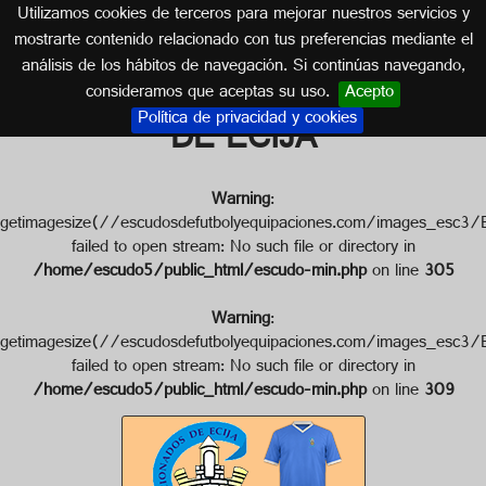
Utilizamos cookies de terceros para mejorar nuestros servicios y
SEVILLA (ANDALUCÍA)
mostrarte contenido relacionado con tus preferencias mediante el
análisis de los hábitos de navegación. Si continúas navegando,
Escudo de A.F. AFICIONADOS
consideramos que aceptas su uso.
Acepto
Política de privacidad y cookies
DE ECIJA
Warning
:
getimagesize(//escudosdefutbolyequipaciones.com/image
failed to open stream: No such file or directory in
/home/escudo5/public_html/escudo-min.php
on line
305
Warning
:
getimagesize(//escudosdefutbolyequipaciones.com/image
failed to open stream: No such file or directory in
/home/escudo5/public_html/escudo-min.php
on line
309