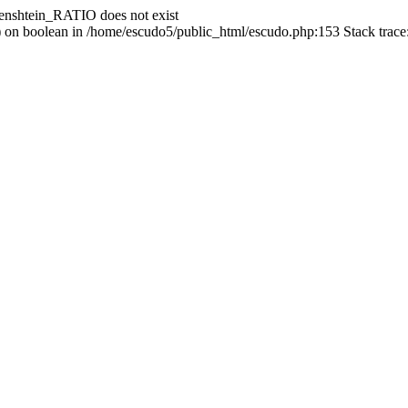
enshtein_RATIO does not exist
() on boolean in /home/escudo5/public_html/escudo.php:153 Stack trac