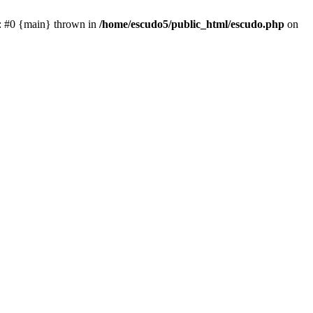
e: #0 {main} thrown in
/home/escudo5/public_html/escudo.php
on