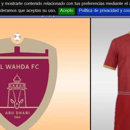
s y mostrarte contenido relacionado con tus preferencias mediante el 
ideramos que aceptas su uso.
Acepto
Política de privacidad y co
Escudo y equipación AL-WAHDA F.C.-1