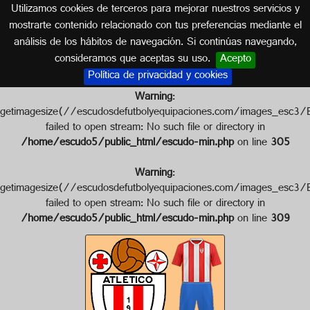
Utilizamos cookies de terceros para mejorar nuestros servicios y
MÁLAGA (ANDALUCÍA)
mostrarte contenido relacionado con tus preferencias mediante el
análisis de los hábitos de navegación. Si continúas navegando,
Escudo de ATLÉTICO JUVAL
consideramos que aceptas su uso.
Acepto
Política de privacidad y cookies
Warning
:
getimagesize(//escudosdefutbolyequipaciones.com/image
failed to open stream: No such file or directory in
/home/escudo5/public_html/escudo-min.php
on line
305
Warning
:
getimagesize(//escudosdefutbolyequipaciones.com/image
failed to open stream: No such file or directory in
/home/escudo5/public_html/escudo-min.php
on line
309