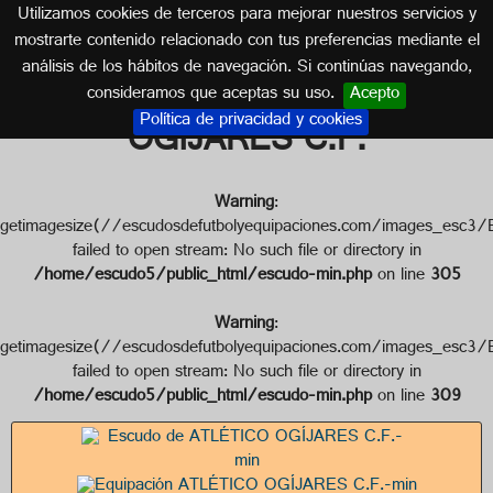
Utilizamos cookies de terceros para mejorar nuestros servicios y
GRANADA (ANDALUCÍA)
mostrarte contenido relacionado con tus preferencias mediante el
análisis de los hábitos de navegación. Si continúas navegando,
Escudo de ATLÉTICO
consideramos que aceptas su uso.
Acepto
Política de privacidad y cookies
OGÍJARES C.F.
Warning
:
getimagesize(//escudosdefutbolyequipaciones.com/imag
failed to open stream: No such file or directory in
/home/escudo5/public_html/escudo-min.php
on line
305
Warning
:
getimagesize(//escudosdefutbolyequipaciones.com/imag
failed to open stream: No such file or directory in
/home/escudo5/public_html/escudo-min.php
on line
309