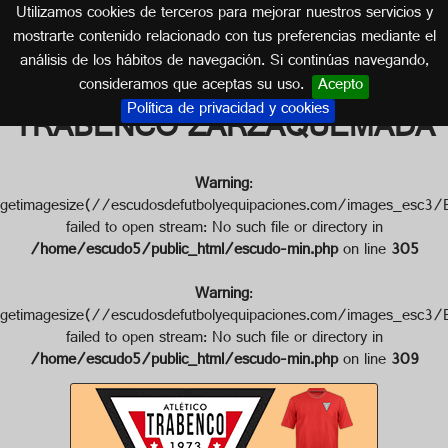
Utilizamos cookies de terceros para mejorar nuestros servicios y
MADRID
mostrarte contenido relacionado con tus preferencias mediante el
análisis de los hábitos de navegación. Si continúas navegando,
Escudo de ATLETICO
consideramos que aceptas su uso.
Acepto
Política de privacidad y cookies
TRABENCO ZARZAQUEMADA
Warning
:
getimagesize(//escudosdefutbolyequipaciones.com/imag
failed to open stream: No such file or directory in
/home/escudo5/public_html/escudo-min.php
on line
305
Warning
:
getimagesize(//escudosdefutbolyequipaciones.com/image
failed to open stream: No such file or directory in
/home/escudo5/public_html/escudo-min.php
on line
309