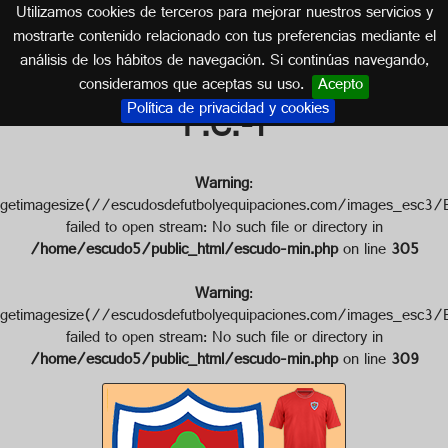
Utilizamos cookies de terceros para mejorar nuestros servicios y
GALICIA
mostrarte contenido relacionado con tus preferencias mediante el
análisis de los hábitos de navegación. Si continúas navegando,
Escudo de BERGANTIÑOS
consideramos que aceptas su uso.
Acepto
Política de privacidad y cookies
F.C.-1
Warning
:
getimagesize(//escudosdefutbolyequipaciones.com/images_
failed to open stream: No such file or directory in
/home/escudo5/public_html/escudo-min.php
on line
305
Warning
:
getimagesize(//escudosdefutbolyequipaciones.com/images_
failed to open stream: No such file or directory in
/home/escudo5/public_html/escudo-min.php
on line
309