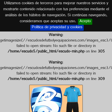
Utilizamos cookies de terceros para mejorar nuestros servicios y
DINAMARCA
mostrarte contenido relacionado con tus preferencias mediante el
análisis de los hábitos de navegación. Si continúas navegando,
Escudo de BLOKHUS FC
consideramos que aceptas su uso.
Acepto
Política de privacidad y cookies
Warning
:
getimagesize(//escudosdefutbolyequipaciones.com/images
failed to open stream: No such file or directory in
/home/escudo5/public_html/escudo-min.php
on line
305
Warning
:
getimagesize(//escudosdefutbolyequipaciones.com/images_
failed to open stream: No such file or directory in
/home/escudo5/public_html/escudo-min.php
on line
309