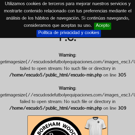
Utilizamos cookies de terceros para mejorar nuestros servicios y
INGLATERRA
mostrarte contenido relacionado con tus preferencias mediante el
análisis de los hábitos de navegación. Si continúas navegando,
Escudo de BOREHAM WOOD
consideramos que aceptas su uso.
Acepto
Política de privacidad y cookies
F.C.
Warning
:
getimagesize(//escudosdefutbolyequipaciones.com/image
failed to open stream: No such file or directory in
/home/escudo5/public_html/escudo-min.php
on line
305
Warning
:
getimagesize(//escudosdefutbolyequipaciones.com/images
failed to open stream: No such file or directory in
/home/escudo5/public_html/escudo-min.php
on line
309