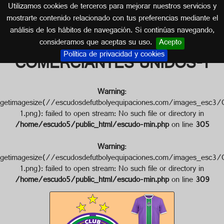
Utilizamos cookies de terceros para mejorar nuestros servicios y
PERÚ
mostrarte contenido relacionado con tus preferencias mediante el
análisis de los hábitos de navegación. Si continúas navegando,
Escudo de C.D.
consideramos que aceptas su uso.
Acepto
Política de privacidad y cookies
COMERCIANTES UNIDOS-1
Warning
:
getimagesize(//escudosdefutbolyequipaciones.com/imag
1.png): failed to open stream: No such file or directory in
/home/escudo5/public_html/escudo-min.php
on line
305
Warning
:
getimagesize(//escudosdefutbolyequipaciones.com/image
1.png): failed to open stream: No such file or directory in
/home/escudo5/public_html/escudo-min.php
on line
309