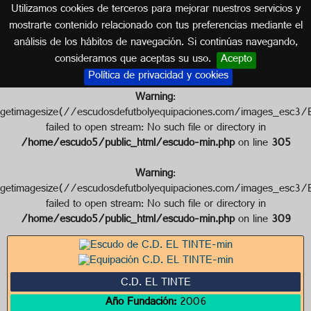
Utilizamos cookies de terceros para mejorar nuestros servicios y
SEVILLA (ANDALUCÍA)
mostrarte contenido relacionado con tus preferencias mediante el
análisis de los hábitos de navegación. Si continúas navegando,
Escudo de C.D. EL TINTE
consideramos que aceptas su uso.
Acepto
Política de privacidad y cookies
Warning
:
getimagesize(//escudosdefutbolyequipaciones.com/images
failed to open stream: No such file or directory in
/home/escudo5/public_html/escudo-min.php
on line
305
Warning
:
getimagesize(//escudosdefutbolyequipaciones.com/images
failed to open stream: No such file or directory in
/home/escudo5/public_html/escudo-min.php
on line
309
C.D. EL TINTE
Año Fundación:
2006