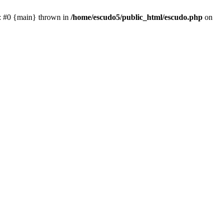
e: #0 {main} thrown in
/home/escudo5/public_html/escudo.php
on