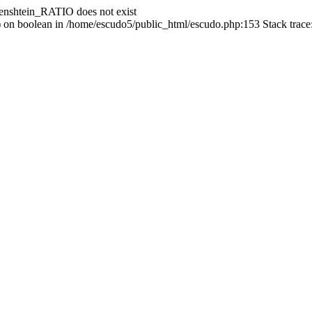
enshtein_RATIO does not exist
() on boolean in /home/escudo5/public_html/escudo.php:153 Stack trac