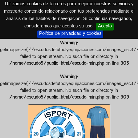
Utilizamos cookies de terceros para mejorar nuestros servicios y
CASTILLA LA MANCHA
mostrarte contenido relacionado con tus preferencias mediante el
análisis de los hábitos de navegación. Si continúas navegando,
Escudo de C.D. ISPORT
consideramos que aceptas su uso.
Acepto
Política de privacidad y cookies
Warning
:
getimagesize(//escudosdefutbolyequipaciones.com/images
failed to open stream: No such file or directory in
/home/escudo5/public_html/escudo-min.php
on line
305
Warning
:
getimagesize(//escudosdefutbolyequipaciones.com/images
failed to open stream: No such file or directory in
/home/escudo5/public_html/escudo-min.php
on line
309