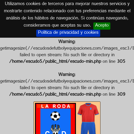
Utilizamos cookies de terceros para mejorar nuestros servicios y
CASTILLA LA MANCHA
mostrarte contenido relacionado con tus preferencias mediante el
análisis de los hábitos de navegación. Si continúas navegando,
Escudo de C.D. LA RODA
consideramos que aceptas su uso.
Acepto
Política de privacidad y cookies
Warning
:
getimagesize(//escudosdefutbolyequipaciones.com/image
failed to open stream: No such file or directory in
/home/escudo5/public_html/escudo-min.php
on line
305
Warning
:
getimagesize(//escudosdefutbolyequipaciones.com/images
failed to open stream: No such file or directory in
/home/escudo5/public_html/escudo-min.php
on line
309