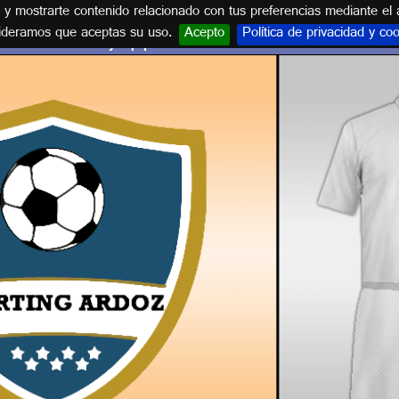
s y mostrarte contenido relacionado con tus preferencias mediante el 
ideramos que aceptas su uso.
Acepto
Política de privacidad y co
Escudo y equipación C.D. SPORTING ARDOZ