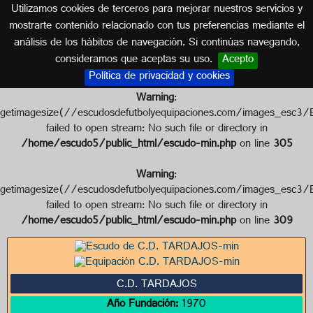
Utilizamos cookies de terceros para mejorar nuestros servicios y
CASTILLA Y LEÓN
mostrarte contenido relacionado con tus preferencias mediante el
análisis de los hábitos de navegación. Si continúas navegando,
Escudo de C.D. TARDAJOS
consideramos que aceptas su uso.
Acepto
Política de privacidad y cookies
Warning
:
getimagesize(//escudosdefutbolyequipaciones.com/images
failed to open stream: No such file or directory in
/home/escudo5/public_html/escudo-min.php
on line
305
Warning
:
getimagesize(//escudosdefutbolyequipaciones.com/images
failed to open stream: No such file or directory in
/home/escudo5/public_html/escudo-min.php
on line
309
C.D. TARDAJOS
Año Fundación:
1970