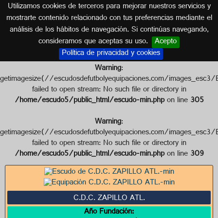
Utilizamos cookies de terceros para mejorar nuestros servicios y
ALMERÍA (ANDALUCÍA)
mostrarte contenido relacionado con tus preferencias mediante el
análisis de los hábitos de navegación. Si continúas navegando,
Escudo de C.D.C. ZAPILLO ATL.
consideramos que aceptas su uso.
Acepto
Política de privacidad y cookies
Warning
:
getimagesize(//escudosdefutbolyequipaciones.com/image
failed to open stream: No such file or directory in
/home/escudo5/public_html/escudo-min.php
on line
305
Warning
:
getimagesize(//escudosdefutbolyequipaciones.com/image
failed to open stream: No such file or directory in
/home/escudo5/public_html/escudo-min.php
on line
309
C.D.C. ZAPILLO ATL.
Año Fundación: