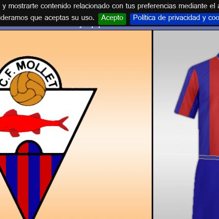
s y mostrarte contenido relacionado con tus preferencias mediante el 
ideramos que aceptas su uso.
Acepto
Política de privacidad y co
Escudo y equipación C.F. MOLLET